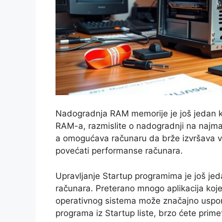
Nadogradnja RAM memorije je još jedan kr
RAM-a, razmislite o nadogradnji na najma
a omogućava računaru da brže izvršava v
povećati performanse računara.
Upravljanje Startup programima je još je
računara. Preterano mnogo aplikacija koje
operativnog sistema može značajno uspori
programa iz Startup liste, brzo ćete primet