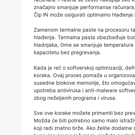
značajno smanjuje performanse računara. 
Čip IN može osigurati optimalno hlađenje i
Zamenom termalne paste na procesoru ta
hlađenja. Termalna pasta obezbeđuje bol
hladnjaka, čime se smanjuje temperatur
kapacitetu bez pregrevanja.
Kada je reč o softverskoj optimizaciji, de
koraka. Ovaj proces pomaže u organizovan
susedne blokove memorije, što omogućava
upotreba antivirusa i anti-malware softv
zbog neželjenih programa i virusa.
Sve ove korake možete primeniti bez prevelik
Možda će biti potrebno samo malo istraživa
koji radi znatno brže. Ako želite dodatne 