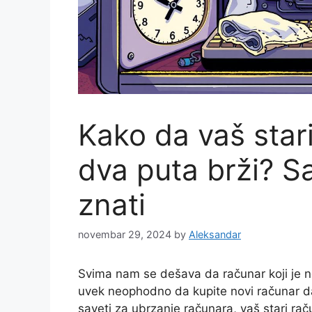
Kako da vaš star
dva puta brži? S
znati
novembar 29, 2024
by
Aleksandar
Svima nam se dešava da računar koji je ne
uvek neophodno da kupite novi računar da 
saveti za ubrzanje računara, vaš stari ra