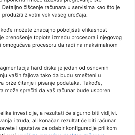
Detaljno čišćenje računara u servisima kao što je
 produžiti životni vek vašeg uređaja.
kođe možete značajno poboljšati efikasnost
je prenošenje toplote između procesora i njegovog
a i omogućava procesoru da radi na maksimalnom
fragmentacija hard diska je jedan od osnovnih
ju vaših fajlova tako da budu smešteni u
 brže čitanje i pisanje podataka. Takođe,
era može sprečiti da vaš računar bude usporen
e investicije, a rezultati će sigurno biti vidljivi.
nja i truda, ali konačan rezultat će biti računar
savete i uputstva za odabir konfiguracije prilikom