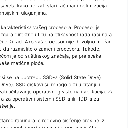
aveta kako ubrzati stari računar i optimizacija
ansijskim ulaganjima.
 karakteristika vašeg procesora. Procesor je
ezgara direktno utiču na efikasnost rada računara.
ći brži rad. Ako vaš procesor nije dovoljno moćan
 da razmislite o zameni procesora. Takođe,
očom je od suštinskog značaja, pa pre svake
vaše matične ploče.
osi se na upotrebu SSD-a (Solid State Drive)
ive). SSD diskovi su mnogo brži u čitanju i
ti učitavanje operativnog sistema i aplikacija. Za
 za operativni sistem i SSD-a ili HDD-a za
ešenje.
starog računara je redovno čišćenje prašine iz
komponenti i može izazvati pregrevanje što