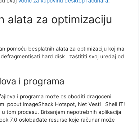
ti ovaj
vodič za kupovinu desktop računara
.
h alata za optimizaciju
an pomoću besplatnih alata za optimizaciju kojima
defragmentisati hard disk i zaštititi svoj uređaj od
lova i programa
fajlova i programa može osloboditi dragoceni
ami poput ImageShack Hotspot, Net Vesti i Shell IT!
iti u tom procesu. Brisanjem nepotrebnih aplikacija
Book 7.0 oslobađate resurse koje računar može