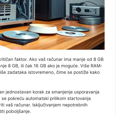
itičan faktor. Ako vaš računar ima manje od 8 GB
nje 8 GB, ili čak 16 GB ako je moguće. Više RAM-
iše zadataka istovremeno, čime se postiže kako
dan jednostavan korak za smanjenje usporavanja
 se pokreću automatski prilikom startovanja
ti vaš računar. Isključivanjem nepotrebnih
iti poboljšanje.