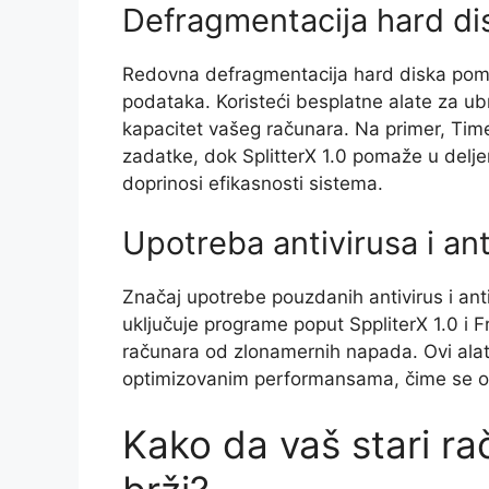
Defragmentacija hard di
Redovna defragmentacija hard diska pomaž
podataka. Koristeći besplatne alate za ub
kapacitet vašeg računara. Na primer, Time
zadatke, dok SplitterX 1.0 pomaže u delje
doprinosi efikasnosti sistema.
Upotreba antivirusa i an
Značaj upotrebe pouzdanih antivirus i ant
uključuje programe poput SppliterX 1.0 i 
računara od zlonamernih napada. Ovi alat
optimizovanim performansama, čime se o
Kako da vaš stari r