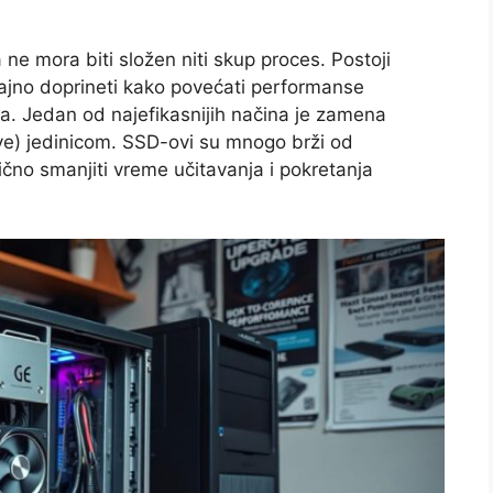
e mora biti složen niti skup proces. Postoji
čajno doprineti kako povećati performanse
a. Jedan od najefikasnijih načina je zamena
ive) jedinicom. SSD-ovi su mnogo brži od
čno smanjiti vreme učitavanja i pokretanja