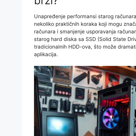
brži?
Unapređenje performansi starog računara n
nekoliko praktičnih koraka koji mogu zna
računara i smanjenje usporavanja računar
starog hard diska sa SSD (Solid State Dr
tradicionalnih HDD-ova, što može dramati
aplikacija.