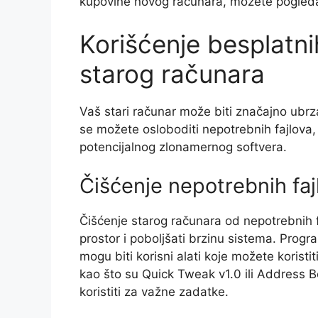
kupovine novog računara, možete pogleda
Korišćenje besplatni
starog računara
Vaš stari računar može biti značajno ubrz
se možete osloboditi nepotrebnih fajlova, 
potencijalnog zlonamernog softvera.
Čišćenje nepotrebnih faj
Čišćenje starog računara od nepotrebnih 
prostor i poboljšati brzinu sistema. Progr
mogu biti korisni alati koje možete korist
kao što su Quick Tweak v1.0 ili Address 
koristiti za važne zadatke.