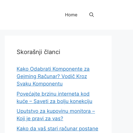
Home
Skorašnji članci
Kako Odabrati Komponente za
Gejming Računar? Vodič Kroz
Svaku Komponentu
Povećajte brzinu interneta kod
kuće – Saveti za bolju konekciju
Uputstvo za kupovinu monitora –
Koji je pravi za vas?
Kako da vaš stari računar postane