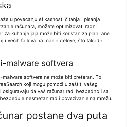
ska
e u povećanju efikasnosti čitanja i pisanja
rzanje računara, možete optimizovati radni
r za kuhanje jaja može biti koristan za planirane
nju većih fajlova na manje delove, što takođe
ti-malware softvera
i-malware softvera ne može biti preteran. To
FreeSearch koji mogu pomoći u zaštiti vašeg
i osiguravaju da vaš računar radi bezbedno i sa
bezbeđuje nesmetan rad i povezivanje na mrežu.
ačunar postane dva puta