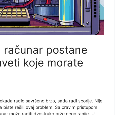
i računar postane
aveti koje morate
kada radio savršeno brzo, sada radi sporije. Nije
biste rešili ovaj problem. Sa pravim pristupom i
čunar može raditi dvostruko brže nego ranije. U