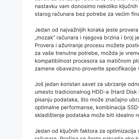
nastavku vam donosimo nekoliko ključnih s
starog računara bez potrebe za većim fin
Jedan od najvažnijih koraka jeste provera
„mozak“ računara i njegova brzina i broj j
Provera i ažuriranje procesu možete posti
za vaše trenutne potrebe, možda je vreme
kompatibilnost procesora sa matičnom pl
zamene obavezno proverite specifikacije 
Još jedan koristan savet za ubrzanje odn
umesto tradicionalnog HDD-a (Hard Disk Dr
pisanju podataka, što može značajno ubrza
optimalne performanse, kombinacija SSD-a
skladištenje podataka može biti idealno r
Jedan od ključnih faktora za optimizacija 
računara. Prašina se često nakuplja oko 